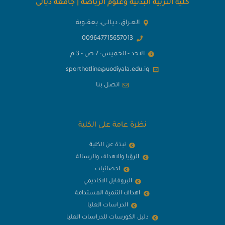
كلية التربية البدنية وعلوم الرياضة | جامعة ديالى
العـراق، ديـالــى، بعقــوبة
009647715657013
الاحد - الخميس: 7 ص - 3 م
sporthotline@uodiyala.edu.iq
اتصل بنا
نظرة عامة على الكلية
نبذة عن الكلية
الرؤيا والاهداف والرسالة
احصائيات
البروفايل الاكاديمي
اهداف التنمية المستدامة
الدراسات العليا
دليل الكورسات للدراسات العليا