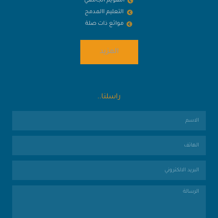
التقويم الجامعي
التعليم االمدمج
مواثع ذات صلة
المزيد
راسلنا..